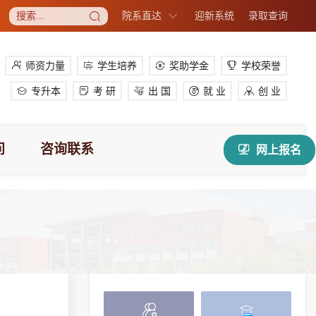
院系直达
迎新系统
录取查询
师资力量
学生培养
奖助学金
学校荣誉
专升本
考 研
出 国
就 业
创 业
问
咨询联系
网上报名