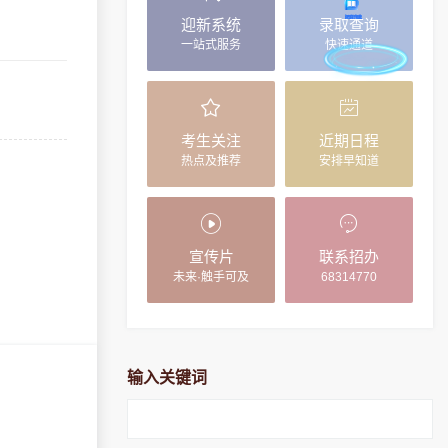
迎新系统
录取查询
一站式服务
快速通道
考生关注
近期日程
热点及推荐
安排早知道
宣传片
联系招办
未来·触手可及
68314770
输入关键词