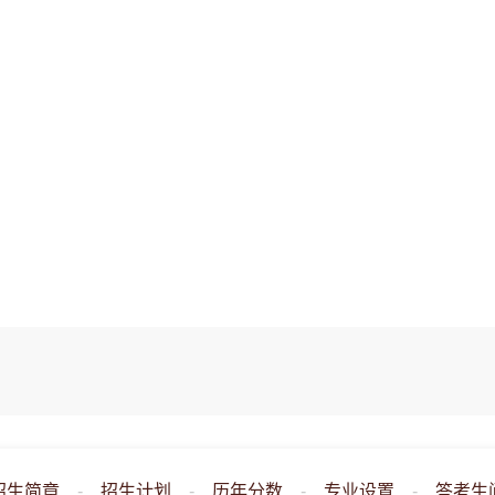
招生简章
-
招生计划
-
历年分数
-
专业设置
-
答考生