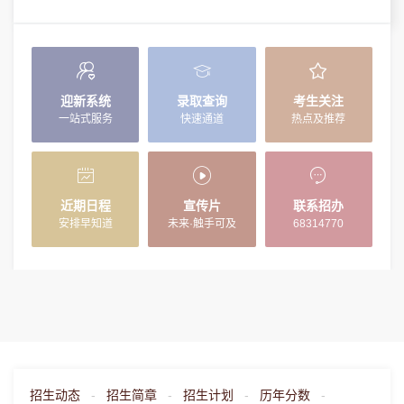
28日下午进行
迎新系统
录取查询
考生关注
一站式服务
快速通道
热点及推荐
近期日程
宣传片
联系招办
安排早知道
未来·触手可及
68314770
招生动态
-
招生简章
-
招生计划
-
历年分数
-